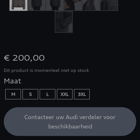
€ 200,00
Dit product is momenteel niet op stock
Maat
M
S
L
XXL
3XL
Contacteer uw Audi verdeler voor
beschikbaarheid