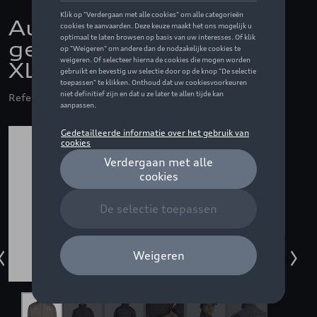
Audi F1 Engineers
gewatteerde jas, grijs -
XL
Referentie: ZZQ3132602405