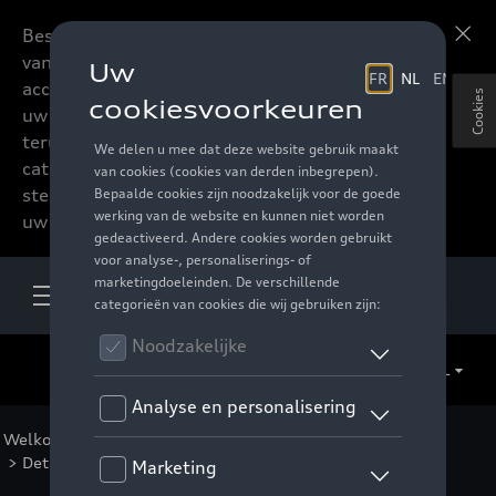
Beste accessoires-lovers,
Meer informatie
vanaf nu kan u het hele
accessoire assortiment van
Cookies
uw favoriete merk
terugvinden in de online
catalogus. Deze kunnen
steeds besteld worden via
uw verdeler.
NL
Welkom
>
Voor u
>
F1 Collectie
>
Kleding
>
Mannen
> Detail