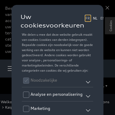
Beste accessoires-lovers,
Meer informatie
vanaf nu kan u het hele
accessoire assortiment van
Cookies
uw favoriete merk
terugvinden in de online
catalogus. Deze kunnen
steeds besteld worden via
uw verdeler.
NL
Welkom
>
Voor u
>
Audi Sport Collectie
>
Special Editions
>
Kaipola '86
> Detail