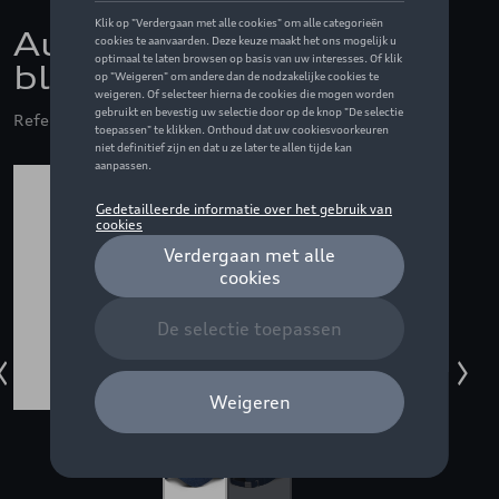
Audi pet Kaipola ´86,
blauw
Referentie: ZZQ3132501900