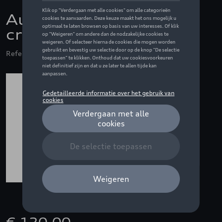
Audi blouse, dames,
crème - M
Referentie: ZZQ3132400503