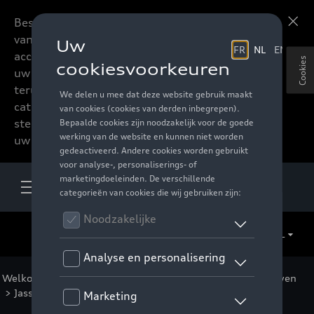
Beste accessoires-lovers,
Meer informatie
vanaf nu kan u het hele
accessoire assortiment van
Cookies
uw favoriete merk
terugvinden in de online
catalogus. Deze kunnen
steeds besteld worden via
uw verdeler.
NL
Welkom
>
Voor u
>
Casual Collectie
>
Kleding
>
Vrouwen
>
Jassen
> Detail