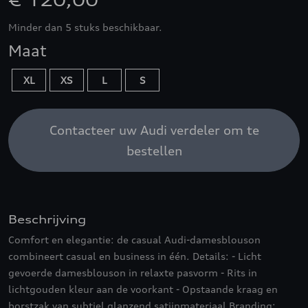
€ 120,00
Minder dan 5 stuks beschikbaar.
Maat
XL
XS
L
S
Contacteer uw Audi verdeler om te
bestellen
Beschrijving
Comfort en elegantie: de casual Audi-damesblouson
combineert casual en business in één. Details: - Licht
gevoerde damesblouson in relaxte pasvorm - Rits in
lichtgouden kleur aan de voorkant - Opstaande kraag en
borstzak van subtiel glanzend satijnmateriaal Branding: