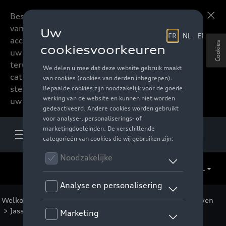
Beste accessoires-lovers,
Meer informatie
vanaf nu kan u het hele
accessoire assortiment van
Cookies
uw favoriete merk
terugvinden in de online
catalogus. Deze kunnen
steeds besteld worden via
uw verdeler.
NL
Welkom
>
Voor u
>
Casual Collectie
>
Kleding
>
Vrouwen
>
Jassen
> Detail