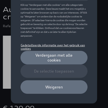
Audi blouse, dames,
crème - S
Referentie: ZZQ3132400502