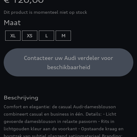
€ 120,00
Dit product is momenteel niet op stock
Maat
XL
XS
L
M
Contacteer uw Audi verdeler voor
beschikbaarheid
Beschrijving
Comfort en elegantie: de casual Audi-damesblouson
combineert casual en business in één. Details: - Licht
gevoerde damesblouson in relaxte pasvorm - Rits in
lichtgouden kleur aan de voorkant - Opstaande kraag en
borstzak van subtiel glanzend satijnmateriaal Branding: