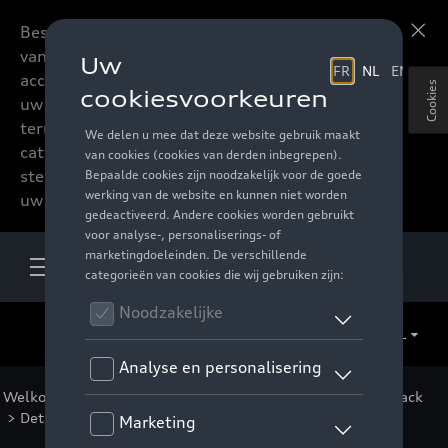
Beste accessoires-lovers,
Meer informatie
vanaf nu kan u het hele
accessoire assortiment van
Cookies
uw favoriete merk
terugvinden in de online
catalogus. Deze kunnen
steeds besteld worden via
uw verdeler.
NL
Welkom
>
Catalogus Audi
>
Packs
>
Fleet Protection Pack
> Detail