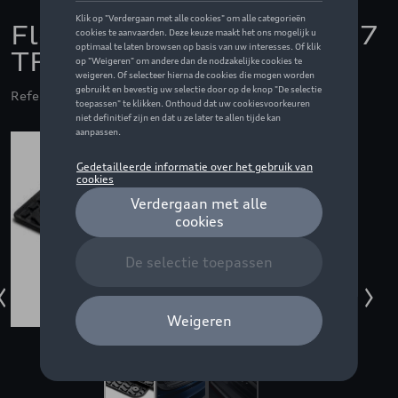
Fleet Protection Pack Q7
TFSI e
Referentie: BUNFPPAUQ7H