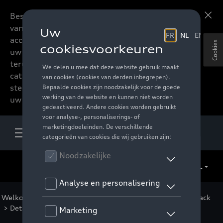
Beste accessoires-lovers,
Meer informatie
vanaf nu kan u het hele
accessoire assortiment van
Cookies
uw favoriete merk
terugvinden in de online
catalogus. Deze kunnen
steeds besteld worden via
uw verdeler.
NL
Welkom
>
Catalogus Audi
>
Packs
>
Fleet Protection Pack
> Detail