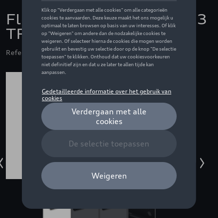
Fleet Protection Pack Q3
TFSI e
Referentie: BUNFPPAUQ3SUVH