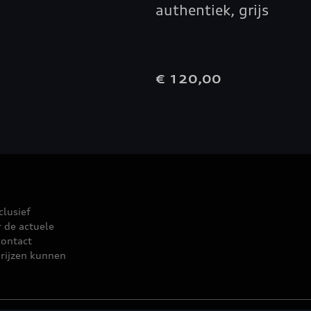
authentiek, grijs
0
€ 120,00
clusief
r de actuele
contact
rijzen kunnen