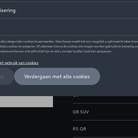
Dit product is momenteel niet
Contacteer uw 
Beschrijving
Sierlijst van carbon (glanzend
Model(len)
Q8
Q8 SUV
RS Q8