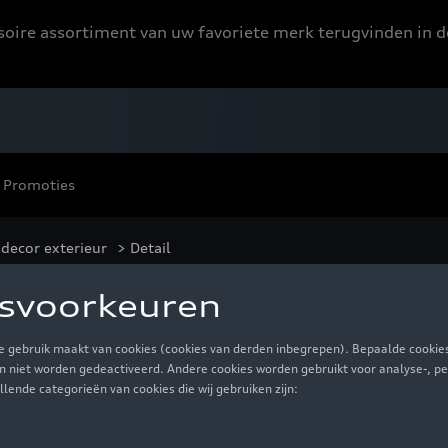
ssoire assortiment van uw favoriete merk terugvinden in d
Promoties
decor exterieur
> Detail
on met grijze Audi ri
-€