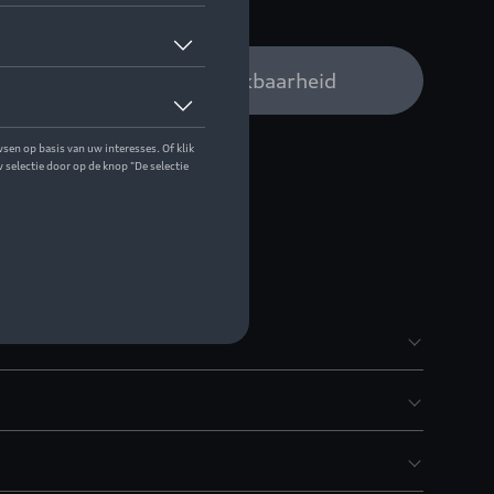
 op stock
Audi verdeler voor beschikbaarheid
) voor Q8 met grijze Audi ringen.