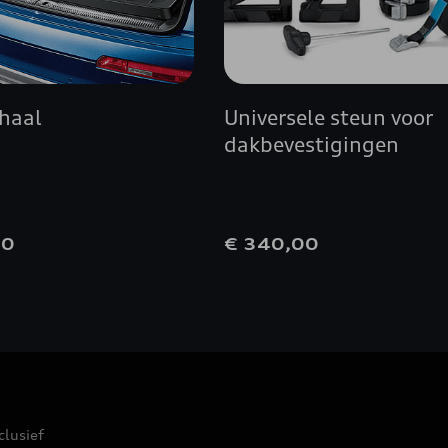
chaal
Universele steun voor
dakbevestigingen
00
€ 340,00
clusief