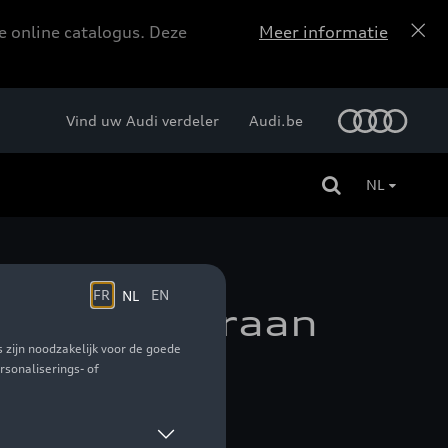
e online catalogus. Deze
Meer informatie
Vind uw Audi verdeler
Audi.be
NL
ngen, achteraan