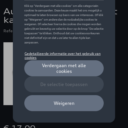
Audi sleutelhanger met
karabijnhaak, grijs
Referentie: ZZQ3182400300