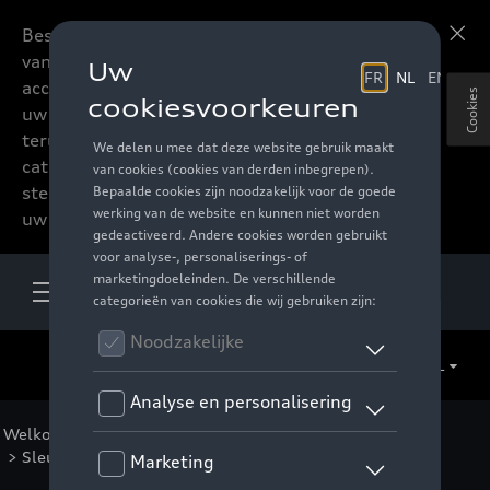
Beste accessoires-lovers,
Meer informatie
vanaf nu kan u het hele
accessoire assortiment van
Cookies
uw favoriete merk
terugvinden in de online
catalogus. Deze kunnen
steeds besteld worden via
uw verdeler.
NL
Welkom
>
Voor u
>
Casual Collectie
>
Accessoires
>
Sleutelhangers
> Detail