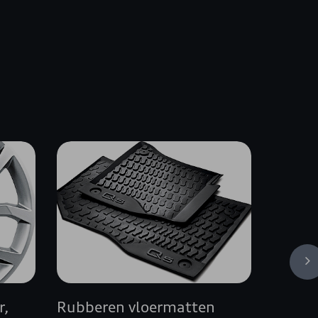
r,
Rubberen vloermatten
Veilig