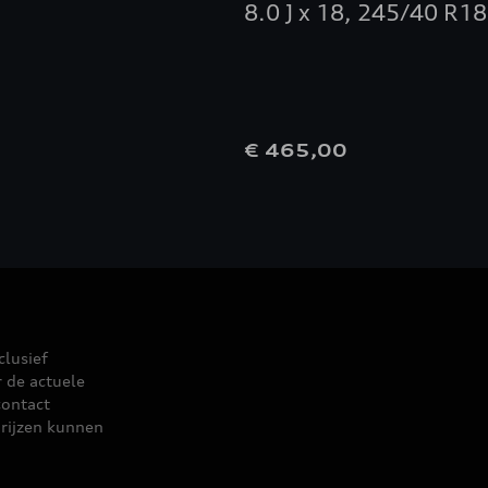
8.0 J x 18, 245/40 R18
0
€ 465,00
clusief
r de actuele
contact
rijzen kunnen