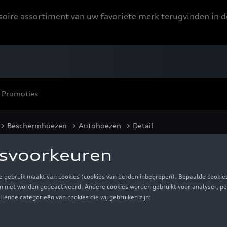
ssoire assortiment van uw favoriete merk terugvinden in d
Promoties
>
Beschermhoezen
>
Autohoezen
> Detail
i ringen
€ 285,00