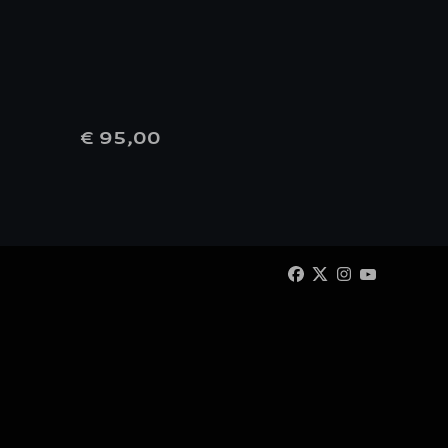
kinde
€ 95,00
€ 1,0