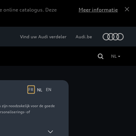
e online catalogus. Deze
Meer informatie
Vind uw Audi verdeler
Audi.be
NL