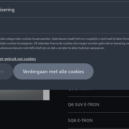
Dit product is momenteel niet
Contacteer uw 
Beschrijving
Autohoes met Audi ringen
Model(len)
Q6 E-TRON
Q6 SUV E-TRON
SQ6 E-TRON