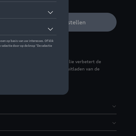
w Audi verdeler om te bestellen
bescherming van doorzichtig folie verbetert de
en beschadiging bij het in- en uitladen van de