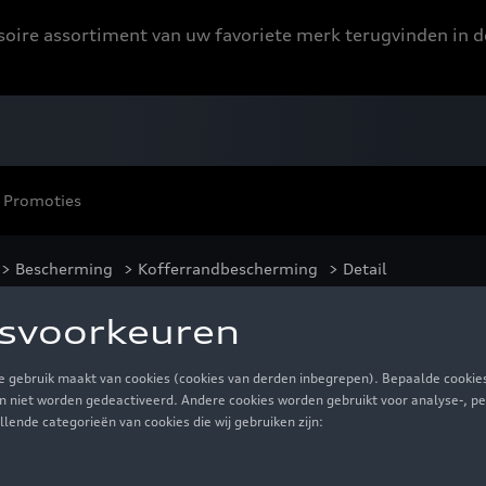
ssoire assortiment van uw favoriete merk terugvinden in d
Promoties
>
Bescherming
>
Kofferrandbescherming
> Detail
e voor de laaddremp
€ 42,00