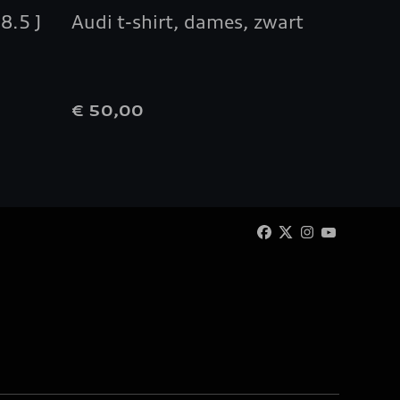
8.5 J
Audi t-shirt, dames, zwart
Sleute
ringen,
€ 50,00
€ 35,