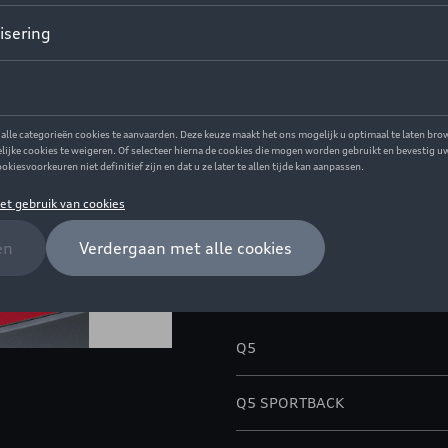
Op voorraad
Contacteer u
Beschrijving
De op maat gemaakte laadrand
bescherming van de bumper teg
bagageruimte.
Model(len)
Q5
Q5 SPORTBACK