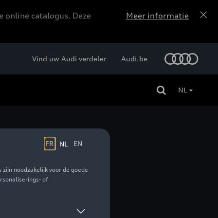
e online catalogus. Deze
Meer informatie
Vind uw Audi verdeler
Audi.be
NL
el