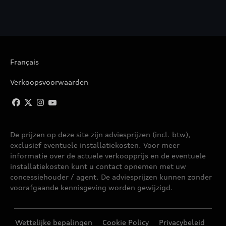
A6 ALLROAD QUATTRO
A6 AVANT
Français
A6 AVANT E-TRON
Verkoopsvoorwaarden
A6 BERLINE
A6 SPORTBACK E-TRON
De prijzen op deze site zijn adviesprijzen (incl. btw),
exclusief eventuele installatiekosten. Voor meer
A7 SPORTBACK
informatie over de actuele verkoopprijs en de eventuele
installatiekosten kunt u contact opnemen met uw
A8
concessiehouder / agent. De adviesprijzen kunnen zonder
voorafgaande kennisgeving worden gewijzigd.
A8 W12
Wettelijke bepalingen
Cookie Policy
Privacybeleid