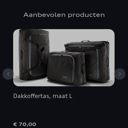
A3 SPORTBACK
Aanbevolen producten
A4 ALLROAD QUATTRO
A4 AVANT
A4 BERLINE
A5 AVANT
A5 BERLINE
Dakkoffertas, maat L
A5 COUPÉ
A5 SPORTBACK
€ 70,00