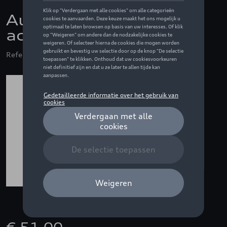
Audi ringen in zwart,
achteraan
Referentie: 4P5071802 716