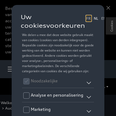
Beste accessoires-lovers,
Meer informatie
vanaf nu kan u het hele
accessoire assortiment van
Cookies
uw favoriete merk
terugvinden in de online
catalogus. Deze kunnen
steeds besteld worden via
uw verdeler.
NL
Welkom
>
Catalogus Audi
>
Sport en design
>
Audi Black Rings
> Detail