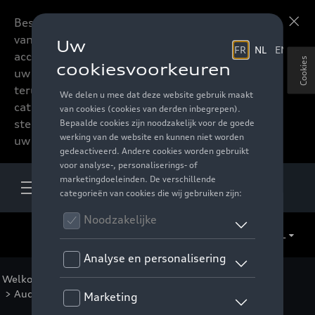
Beste accessoires-lovers,
Meer informatie
vanaf nu kan u het hele
accessoire assortiment van
Cookies
uw favoriete merk
terugvinden in de online
catalogus. Deze kunnen
steeds besteld worden via
uw verdeler.
NL
Welkom
>
Catalogus Audi
>
Sport en design
>
Audi Black Rings
> Detail