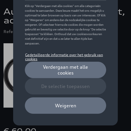
Audi ringen in het zwart,
achteraan
Referentie: 80A071802A