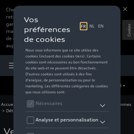
Chers accessoires-lovers,
En savoir plus
retrouvez dorénavant toute la
gamme d’accessoires de votre
Cookies
marque préférée sous forme
de catalogue à commander
auprès de votre distributeur.
FR
Accueil
>
Pour vous
>
F1 Collection
>
Vêtements
>
Femmes
> Détail
Veste de survêtement