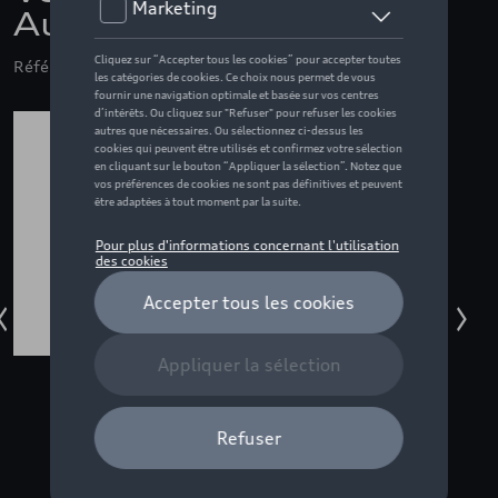
Audi F1 Fan, gris - L
Référence: ZZQ3132601504