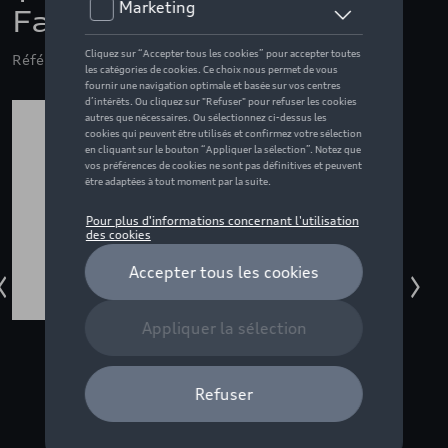
Fan, gris - XL
Référence: ZZQ3132600605