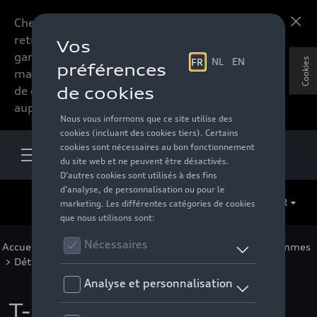
Chers accessoires-lovers,
En savoir plus
retrouvez dorénavant toute la
gamme d’accessoires de votre
Cookies
marque préférée sous forme
de catalogue à commander
auprès de votre distributeur.
FR
Accueil
>
Pour vous
>
F1 Collection
>
Vêtements
>
Femmes
> Détail
T-shirt à motif Audi F1