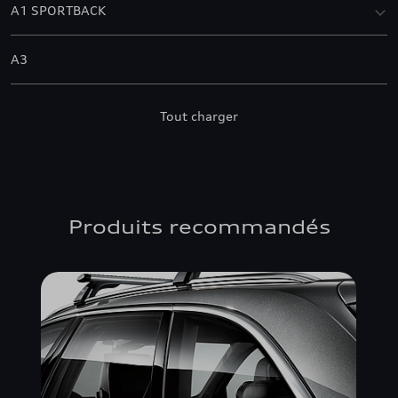
A1 SPORTBACK
A3
A3 ALLSTREET
Tout charger
A3 BERLINE
A3 CABRIOLET
Produits recommandés
A3 SPORTBACK
A4 ALLROAD QUATTRO
A4 AVANT