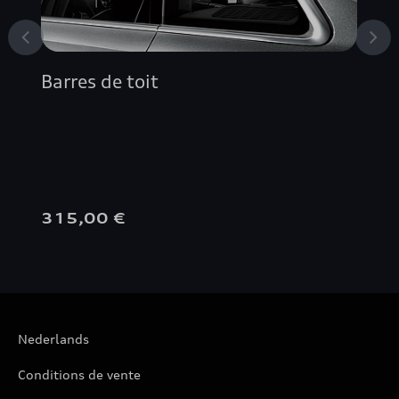
A4 BERLINE
A5 AVANT
Barres de toit
A5 BERLINE
A5 CABRIOLET
A5 COUPÉ
315,00 €
A5 SPORTBACK
A6 ALLROAD QUATTRO
Nederlands
A6 AVANT
Conditions de vente
A6 AVANT E-TRON