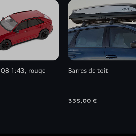
A5 BERLINE
A5 CABRIOLET
A5 COUPÉ
A5 SPORTBACK
 Q8 1:43, rouge
Barres de toit
A6 ALLROAD QUATTRO
A6 AVANT
€
335,00 €
A6 AVANT E-TRON
A6 BERLINE