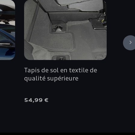
Tapis de sol en textile de
Intéri
qualité supérieure
54,99 €
4 073