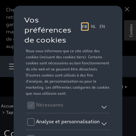
Chers accessoires-lovers,
En savoir plus
retrouvez dorénavant toute la
gamme d’accessoires de votre
Cookies
marque préférée sous forme
de catalogue à commander
auprès de votre distributeur.
FR
Accueil
>
Pour votre Audi
>
Confort et protection
>
Tapis et coquilles de coffre
> Détail
Coquille de coffre