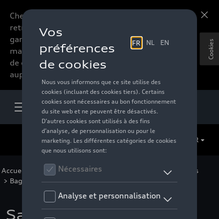
Chers accessoires-lovers,
En savoir plus
retrouvez dorénavant toute la
gamme d’accessoires de votre
Cookies
marque préférée sous forme
de catalogue à commander
auprès de votre distributeur.
FR
Accueil
>
Pour vous
>
Business Collection
>
Accessoires
>
Bagage
> Détail
Sac à dos en cuir Audi,