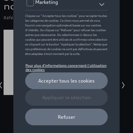
noir
Référence: ZZQ3152400900