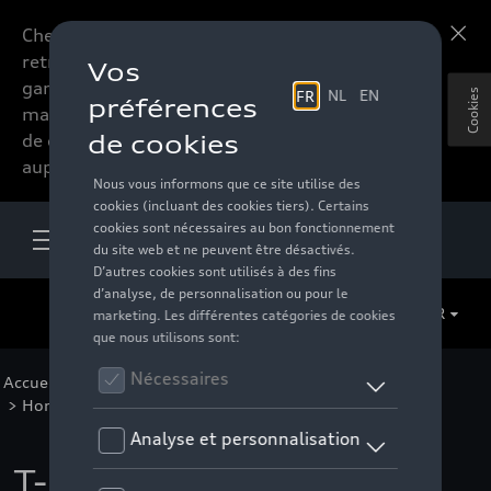
Chers accessoires-lovers,
En savoir plus
retrouvez dorénavant toute la
gamme d’accessoires de votre
Cookies
marque préférée sous forme
de catalogue à commander
auprès de votre distributeur.
FR
Accueil
>
Pour vous
>
Casual Collection
>
Vêtements
>
Hommes
>
T-shirts/polos
> Détail
T-shirt anneaux Audi,