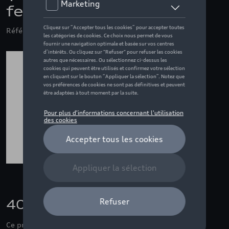
femme, noir - XS
Référence: ZZQ3132402501
40,00 €
Ce produit n'est actuellement pas de stock