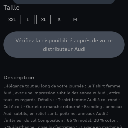
Taille
XXL
L
XL
S
M
Vérifiez la disponibilité auprès de votre
distributeur Audi
Description
L’élégance tout au long de votre journée : le T-shirt femme
Audi, avec une impression subtile des anneaux Audi, attire
tous les regards. Détails : - T-shirt femme Audi à col rond -
Col étroit - Ourlet de manche retourné - Branding : anneaux
Audi subtils, en relief sur la poitrine, anneaux Audi à
l’intérieur du col Composition : 66 % modal, 28 % coton,
6 % élasthanne Conseils d’entretien : - Lavage en machine à