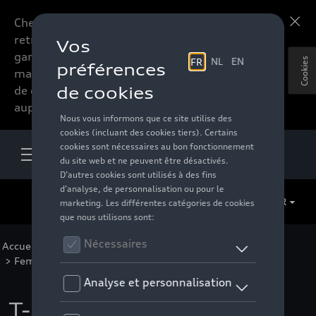
Chers accessoires-lovers,
En savoir plus
retrouvez dorénavant toute la
gamme d’accessoires de votre
Cookies
marque préférée sous forme
de catalogue à commander
auprès de votre distributeur.
FR
Accueil
>
Pour vous
>
Casual Collection
>
Vêtements
>
Femmes
>
T-shirts/polos
> Détail
T-shirt anneaux Audi,