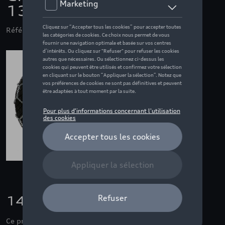
13mm 4X4, SUV
Référence: CPLK490N
145,01 €
Ce produit n'est actuellement pas de stock