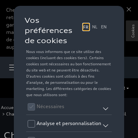
Chers accessoires-lovers,
En savoir plus
retrouvez dorénavant toute la
gamme d’accessoires de votre
Cookies
marque préférée sous forme
de catalogue à commander
auprès de votre distributeur.
FR
Accueil
>
Pour votre Audi
>
Jantes et roues
>
Chaînes à neige et chausettes à neige
>
Snovit
> Détail
Chaîne à neige NEO