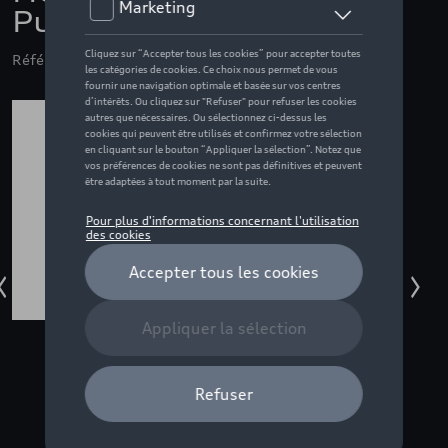
Pulse - XXL
Référence: ZZQ3132609706