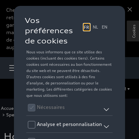
Chers accessoires-lovers,
En savoir plus
retrouvez dorénavant toute la
gamme d’accessoires de votre
Cookies
marque préférée sous forme
de catalogue à commander
auprès de votre distributeur.
FR
Accueil
>
Pour vous
>
Audi Sport Collection
>
Special Editions
>
Quattro Pulse
> Détail
Hoodie Audi Quattro