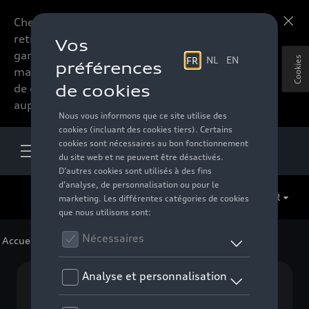
Chers accessoires-lovers,
En savoir plus
retrouvez dorénavant toute la
gamme d’accessoires de votre
Cookies
marque préférée sous forme
de catalogue à commander
auprès de votre distributeur.
FR
Accueil
>
Pour votre Audi
>
Lifestyle
>
Textile
> Divers
Aucun modèle sélectionné (Tout afficher)