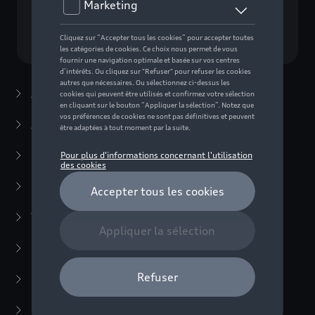
Choisissez un modèle
Accessoires d'été
(7)
Accessoires d'hiver
(20)
Packs
(38)
E-mobilité
(6)
Transport
(94)
Confort et protection
(373)
Multimédia
(14)
Produits d'entretien
(54)