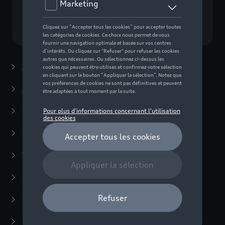
Choisissez un modèle
Accessoires d'été
(7)
Accessoires d'hiver
(20)
Packs
(38)
E-mobilité
(6)
Transport
(94)
Confort et protection
(373)
Multimédia
(14)
Produits d'entretien
(54)