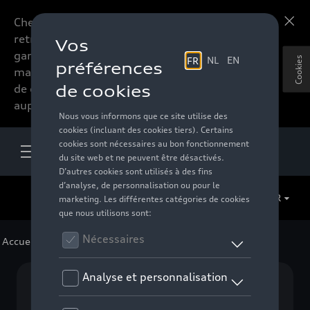
Chers accessoires-lovers,
En savoir plus
retrouvez dorénavant toute la
gamme d’accessoires de votre
Cookies
marque préférée sous forme
de catalogue à commander
auprès de votre distributeur.
FR
Accueil
>
Pour votre Audi
>
Lifestyle
> Textile
Aucun modèle sélectionné (Tout afficher)