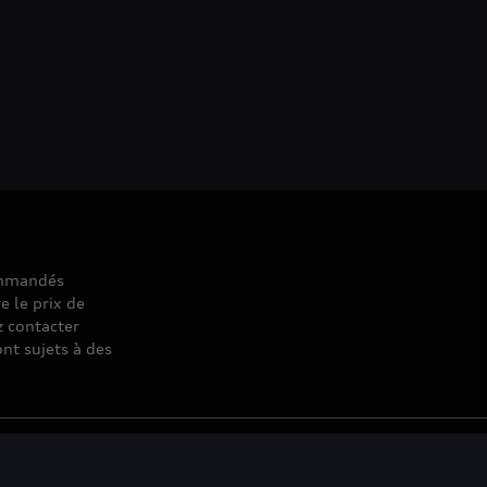
commandés
e le prix de
z contacter
nt sujets à des
© 2026 D'Ieteren