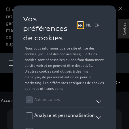
Chers accessoires-lovers,
En savoir plus
retrouvez dorénavant toute la
gamme d’accessoires de votre
Cookies
marque préférée sous forme
de catalogue à commander
auprès de votre distributeur.
FR
Accueil
>
Pour votre Audi
> Promotions
Aucun modèle sélectionné (Tout afficher)