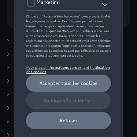
Choisissez un modèle
Accessoires d'été
(7)
Accessoires d'hiver
(20)
Packs
(38)
E-mobilité
(6)
Transport
(94)
Confort et protection
(373)
Multimédia
(14)
Produits d'entretien
(54)