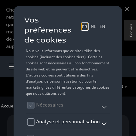
Chers accessoires-lovers,
En savoir plus
retrouvez dorénavant toute la
gamme d’accessoires de votre
Cookies
marque préférée sous forme
de catalogue à commander
auprès de votre distributeur.
FR
Accueil
>
Pour votre Audi
>
Lifestyle
> Epiq Collection
Aucun modèle sélectionné (Tout afficher)