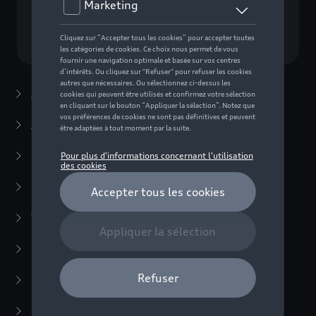
Choisissez un modèle
Accessoires d'été
(7)
Accessoires d'hiver
(20)
Packs
(38)
E-mobilité
(6)
Transport
(94)
Confort et protection
(373)
Multimédia
(14)
Produits d'entretien
(54)