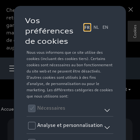
Chers accessoires-lovers,
En savoir plus
retrouvez dorénavant toute la
gamme d’accessoires de votre
Cookies
marque préférée sous forme
de catalogue à commander
auprès de votre distributeur.
FR
Accueil
>
Pour votre Audi
>
Packs
> Best Friend Pack
Aucun modèle sélectionné (Tout afficher)