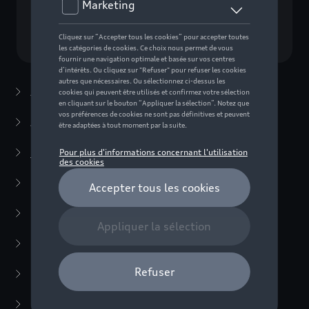
Choisissez un modèle
Accessoires d'été
(7)
Accessoires d'hiver
(20)
Packs
(38)
Cycling Pack
(2)
Fleet Protection Pack
(28)
Roof Pack
(3)
Rear Box Pack
(1)
Design Pack
(1)