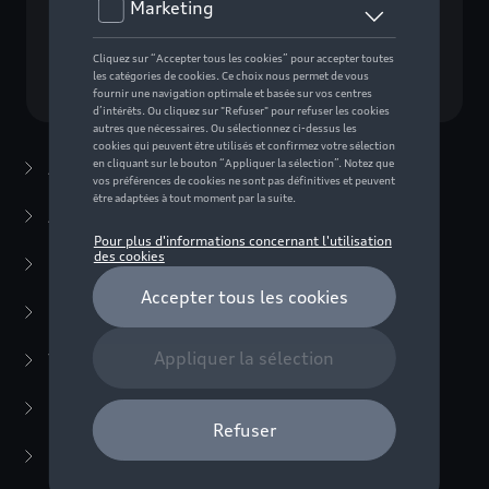
Choisissez un modèle
Accessoires d'été
(7)
Accessoires d'hiver
(20)
Packs
(38)
E-mobilité
(6)
Transport
(94)
Confort et protection
(373)
Multimédia
(14)