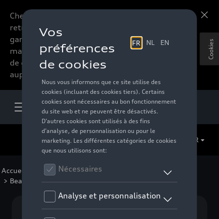
Chers accessoires-lovers,
En savoir plus
retrouvez dorénavant toute la
gamme d’accessoires de votre
Cookies
marque préférée sous forme
de catalogue à commander
auprès de votre distributeur.
FR
Accueil
>
Pour votre Audi
>
Lifestyle
>
CUPRA
> Beach Collection
Aucun modèle sélectionné (Tout afficher)