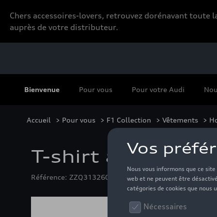
Chers accessoires-lovers, retrouvez dorénavant toute
auprès de votre distributeur.
Bienvenue
Pour vous
Pour votre Audi
Nou
Accueil
>
Pour vous
>
F1 Collection
>
Vêtements
>
H
T-shirt à motif Au
Référence: ZZQ3132600805