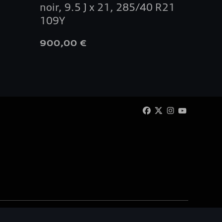
noir, 9.5 J x 21, 285/40 R21
Sport
109Y
900,00 €
205,00
 Automotive SA/NV. Tous droits réservés / Alle rechten