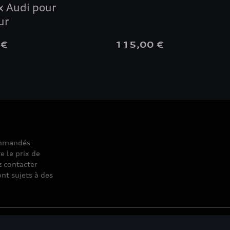
 Audi pour
ur
 €
115,00 €
commandés
e le prix de
z contacter
nt sujets à des
© 2026 D'Ieteren