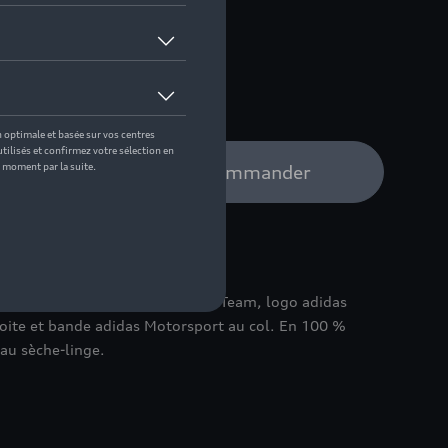
XXL
e distributeur Audi pour commander
 coupe slim. Grand logo Audi F1® Team, logo adidas
oite et bande adidas Motorsport au col. En 100 %
au sèche-linge.