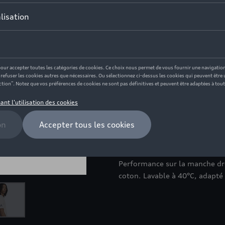
Moins de 5 pcs disponibles.
Taille
3XL
L
M
S
Contactez votr
Description
T-shirt blanc à col rond avec
Performance sur la manche dr
coton. Lavable à 40°C, adapté 