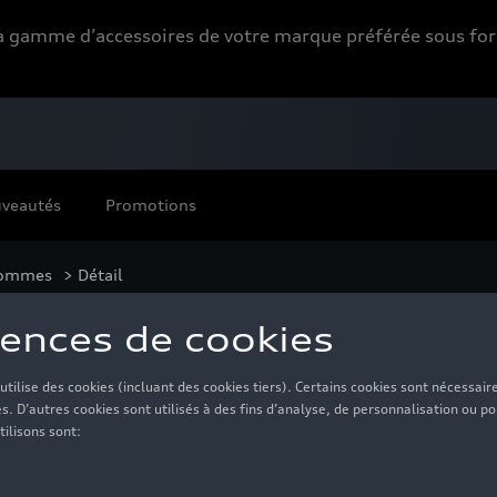
 la gamme d’accessoires de votre marque préférée sous 
veautés
Promotions
ommes
> Détail
di F1 Fan, blanc - XL
40,00 €