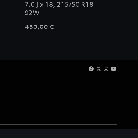
7.0 J x 18, 215/50 R18
argent
92W
430,00 €
30,00
 Automotive SA/NV. Tous droits réservés / Alle rechten