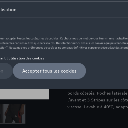
Ce produit n'est actuellement
Taille
XXL
L
XL
M
Vérifiez la disponi
Description
Pantalon de jogging long noir-
bords côtelés. Poches latéral
l’avant et 3-Stripes sur les c
viscose. Lavable à 40°C, adapt