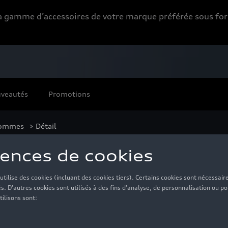
 la gamme d’accessoires de votre marque préférée sous 
veautés
Promotions
ommes
> Détail
tement Audi F1 Fan, 
60,00 €