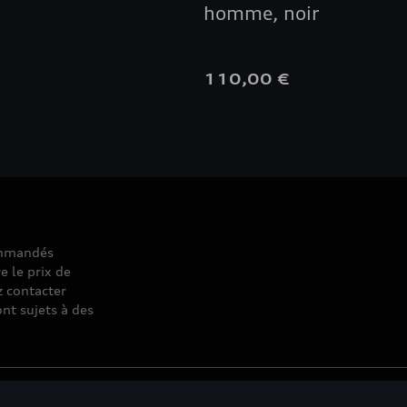
homme, noir
€
110,00 €
commandés
e le prix de
z contacter
nt sujets à des
© 2026 D'Ieteren