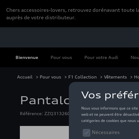
Chers accessoires-lovers, retrouvez dorénavant toute
auprès de votre distributeur.
Bienvenue
Pour vous
Pour votre Audi
Nou
Accueil
>
Pour vous
>
F1 Collection
>
Vêtements
>
H
Pantalon de survê
Référence: ZZQ3132600907