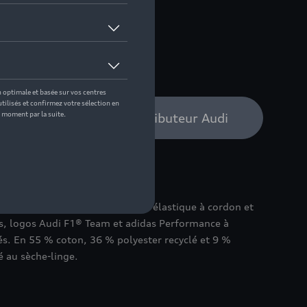
 pas de stock
S
bilité auprès de votre distributeur Audi
gris à coupe regular, avec taille élastique à cordon et
es, logos Audi F1® Team et adidas Performance à
ôtés. En 55 % coton, 36 % polyester recyclé et 9 %
é au sèche-linge.