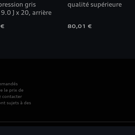
ression gris
qualité supérieure
 9.0 J x 20, arrière
 €
80,01 €
commandés
e le prix de
z contacter
nt sujets à des
© 2026 D'Ieteren