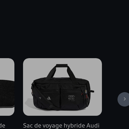
s
de
Sac de voyage hybride Audi
Tapis 