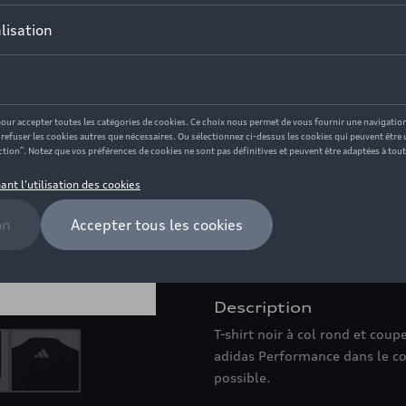
Ce produit n'est actuellement
Taille
176
128
164
140
Vérifiez la disponi
Introduction
blanc
Description
T-shirt noir à col rond et coup
adidas Performance dans le co
possible.