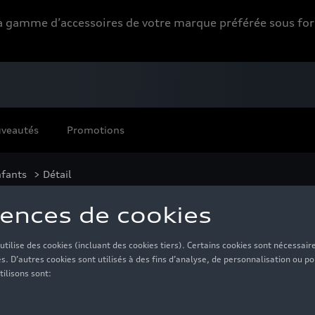
 la gamme d’accessoires de votre marque préférée sous 
veautés
Promotions
fants
> Détail
n Bortoleto, noir - 1
40,00 €