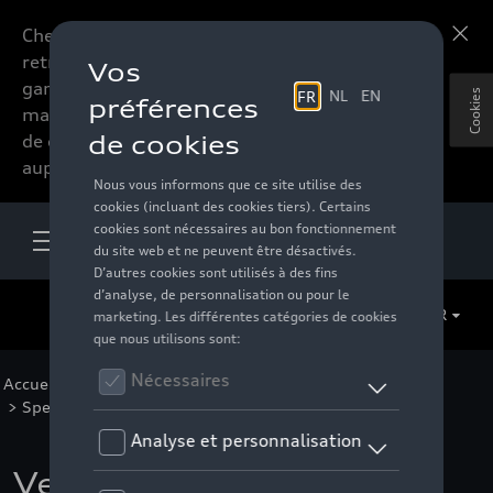
Chers accessoires-lovers,
En savoir plus
retrouvez dorénavant toute la
gamme d’accessoires de votre
Cookies
marque préférée sous forme
de catalogue à commander
auprès de votre distributeur.
FR
Accueil
>
Pour vous
>
Audi Sport Collection
>
Special Editions
>
Kaipola '86
> Détail
Veste polaire Audi