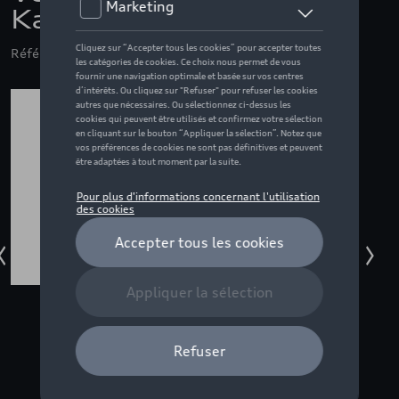
Kaipola '86, beige - S
Référence: ZZQ3132501802