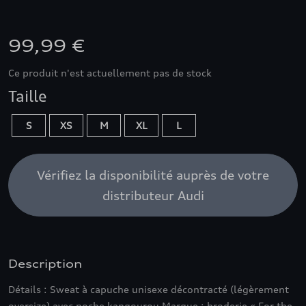
99,99 €
Ce produit n'est actuellement pas de stock
Taille
S
XS
M
XL
L
Vérifiez la disponibilité auprès de votre
distributeur Audi
Description
Détails : Sweat à capuche unisexe décontracté (légèrement
oversize) avec poche kangourou Marque : broderie « For the