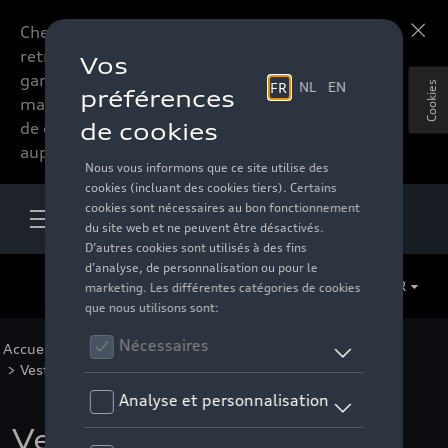
Chers accessoires-lovers,
En savoir plus
retrouvez dorénavant toute la
gamme d’accessoires de votre
Cookies
marque préférée sous forme
de catalogue à commander
auprès de votre distributeur.
FR
Accueil
>
Pour vous
>
Business Collection
>
Vêtements
>
Vestes
> Détail
Veste en cuir Audi,