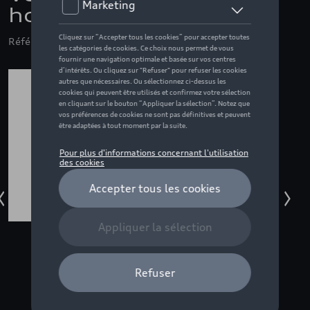
homme, noir - L
Référence: ZZQ3132500104