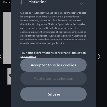
Référence: ZZQ3132605402