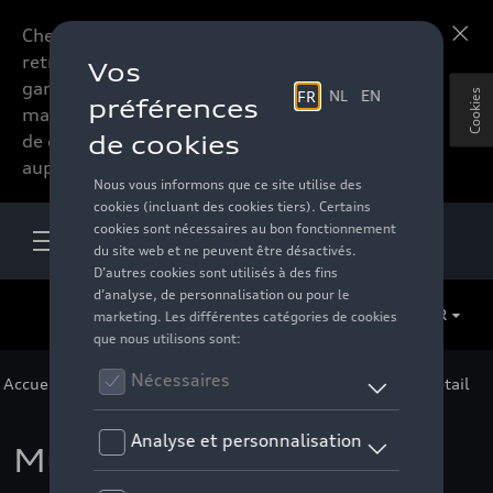
Chers accessoires-lovers,
En savoir plus
retrouvez dorénavant toute la
gamme d’accessoires de votre
Cookies
marque préférée sous forme
de catalogue à commander
auprès de votre distributeur.
FR
Accueil
>
Pour vous
>
F1 Collection
>
Accessoires
> Détail
Mules Audi F1, noir - 5