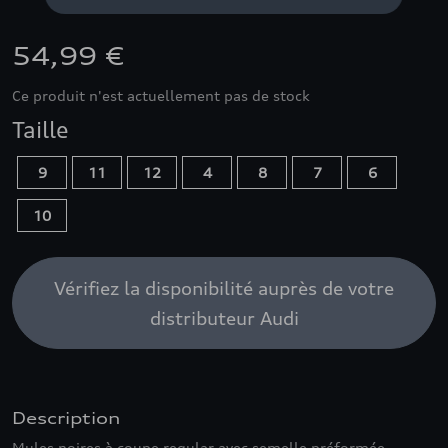
54,99 €
Ce produit n'est actuellement pas de stock
Taille
9
11
12
4
8
7
6
10
Vérifiez la disponibilité auprès de votre
distributeur Audi
Description
Mules noires à coupe regular avec semelle préformée.