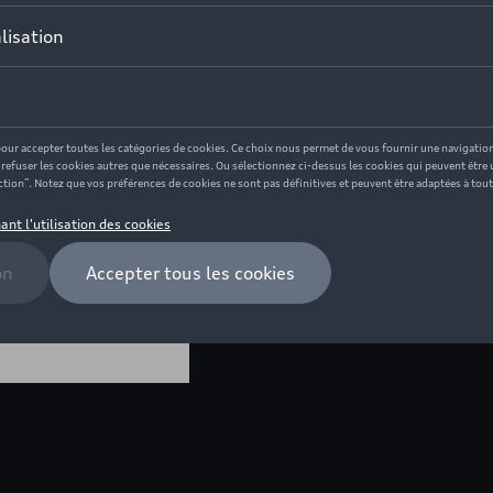
En stock
Contactez votr
Description
Les enfants boiront beaucoup 
enfants avec motifs ADUI. Déta
Contenance : 425 ml - Bouchon 
vaisselle - Co-branding avec l
plastique, sans mélamine ni B