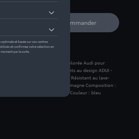
e distributeur Audi pour commander
plus volontiers avec la gourde colorée Audi pour
ils : - Gourde colorée pour enfants au design ADUI -
à double vis, facile à nettoyer - Résistant au lave-
a société Koziol - Fabriqué en Allemagne Composition :
PA ni bambou, 100 % recyclable Couleur : bleu