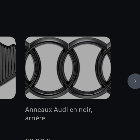
s
Anneaux Audi en noir,
Tapis 
arrière