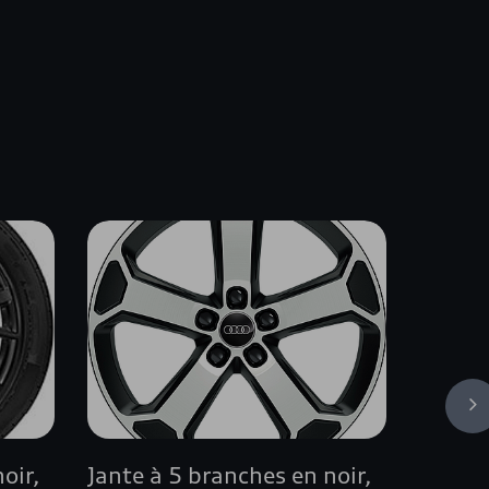
s
oir,
Jante à 5 branches en noir,
Barres