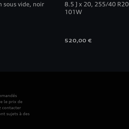
n sous vide, noir
8.5 J x 20, 255/40 R20
101W
€
520,00 €
commandés
e le prix de
z contacter
nt sujets à des