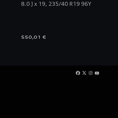
8.0 J x 19, 235/40 R19 96Y
550,01 €
360,0