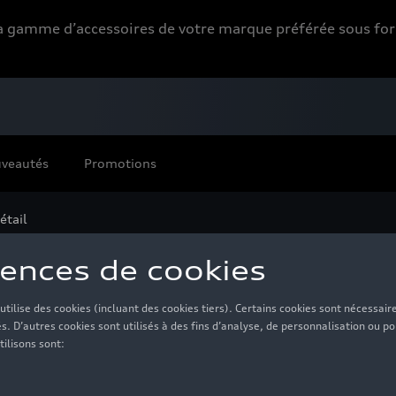
 la gamme d’accessoires de votre marque préférée sous 
veautés
Promotions
étail
acer, blanc - 5
140,00 €