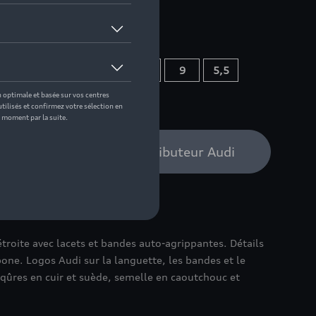
 pas de stock
10,5
10
4,5
11
9
5,5
11,5
8
bilité auprès de votre distributeur Audi
roite avec lacets et bandes auto-agrippantes. Détails
bone. Logos Audi sur la languette, les bandes et le
iqûres en cuir et suède, semelle en caoutchouc et