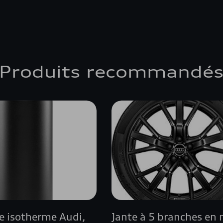
Produits recommandé
le isotherme Audi,
Jante à 5 branches en n