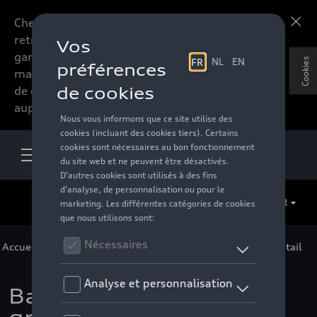
Chers accessoires-lovers,
En savoir plus
retrouvez dorénavant toute la
gamme d’accessoires de votre
Cookies
marque préférée sous forme
de catalogue à commander
auprès de votre distributeur.
FR
Accueil
>
Pour vous
>
F1 Collection
>
Accessoires
> Détail
Baskets Audi F1 Fero,