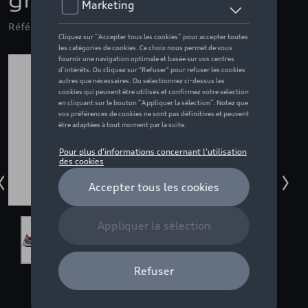
gris/noir - 5
Référence: ZZQ3132605603