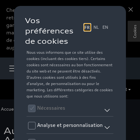
Chers accessoires-lovers,
En savoir plus
retrouvez dorénavant toute la
gamme d’accessoires de votre
Cookies
marque préférée sous forme
de catalogue à commander
auprès de votre distributeur.
FR
Accueil
>
Pour vous
>
Miniatures
>
1:18
> Détail
Audi Q6 e-tron, bleu