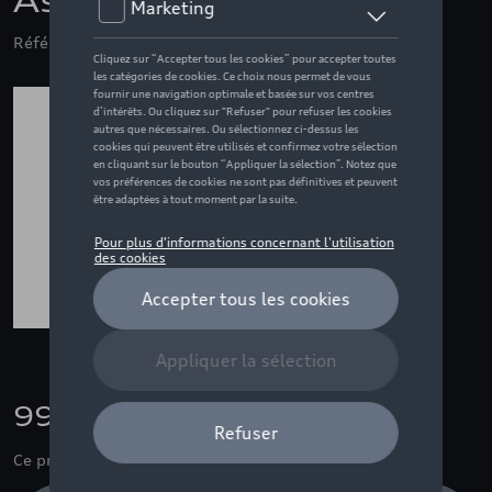
Ascari, 1:18
Référence: ZZQ5012326651
99,99 €
Ce produit n'est actuellement pas de stock