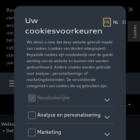
Beste accessoires-lovers,
Meer informatie
vanaf nu kan u het hele
accessoire assortiment van
Cookies
uw favoriete merk
terugvinden in de online
catalogus. Deze kunnen
steeds besteld worden via
uw verdeler.
NL
Welkom
>
Voor u
>
F1 Collectie
>
Kleding
>
Vrouwen
> Detail