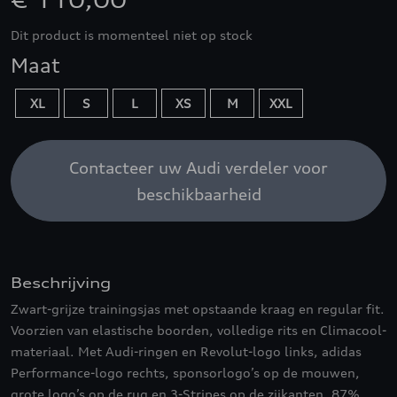
€ 110,00
Dit product is momenteel niet op stock
Maat
XL
S
L
XS
M
XXL
Contacteer uw Audi verdeler voor
beschikbaarheid
Beschrijving
Zwart-grijze trainingsjas met opstaande kraag en regular fit.
Voorzien van elastische boorden, volledige rits en Climacool-
materiaal. Met Audi-ringen en Revolut-logo links, adidas
Performance-logo rechts, sponsorlogo’s op de mouwen,
grote logo’s op de rug en 3-Stripes op de zijkanten. 87%