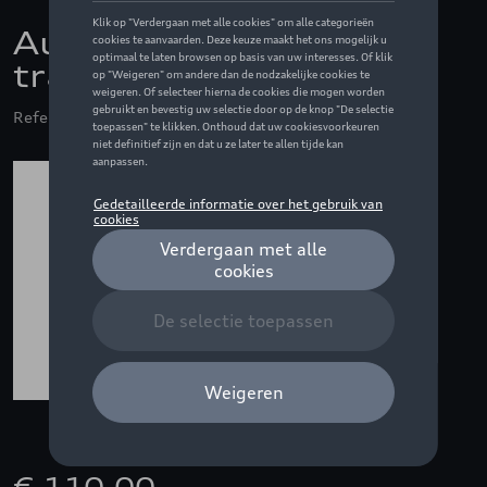
Audi F1 Mechanics
trainingsjas, grijs
Referentie: ZZQ3132603401M