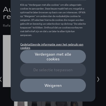
Audi F1 Driver jersey
replica, grijs - M
Referentie: ZZQ3132602203