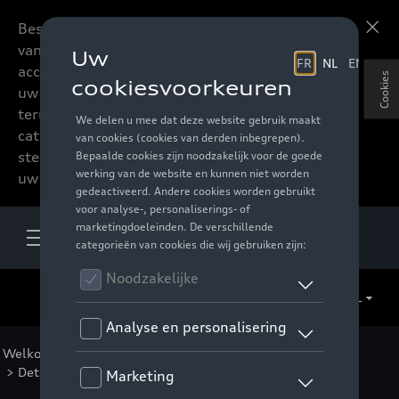
Beste accessoires-lovers,
Meer informatie
vanaf nu kan u het hele
accessoire assortiment van
Cookies
uw favoriete merk
terugvinden in de online
catalogus. Deze kunnen
steeds besteld worden via
uw verdeler.
NL
Welkom
>
Voor u
>
F1 Collectie
>
Kleding
>
Vrouwen
> Detail