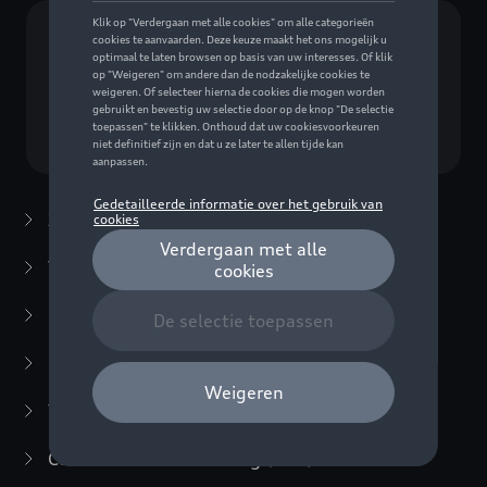
Geen model geselecteerd (Alles weergeven)
Kies een model
Zomeraccessoires
(7)
Winteraccessoires
(20)
Packs
(38)
E-mobiliteit
(6)
Transport
(94)
Comfort en bescherming
(373)