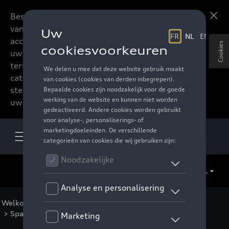
Beste accessoires-lovers,
Meer informatie
vanaf nu kan u het hele
accessoire assortiment van
Cookies
uw favoriete merk
terugvinden in de online
catalogus. Deze kunnen
steeds besteld worden via
uw verdeler.
NL
Welkom
>
Voor uw Audi
>
Diverse accessoires
> Spanningsomvormers