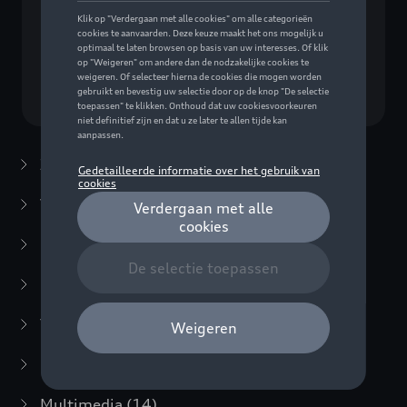
Geen model geselecteerd (Alles weergeven)
Kies een model
Zomeraccessoires
(7)
Winteraccessoires
(20)
Packs
(38)
E-mobiliteit
(6)
Transport
(94)
Comfort en bescherming
(373)
Multimedia
(14)