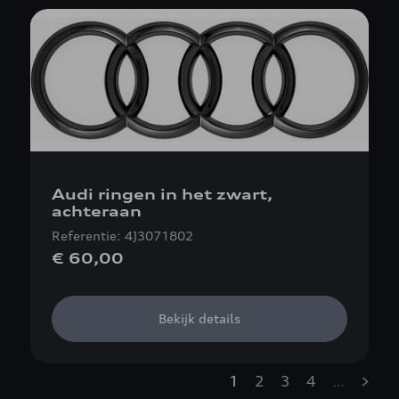
Audi ringen in het zwart,
achteraan
Referentie: 4J3071802
€ 60,00
Bekijk details
1
2
3
4
…
»