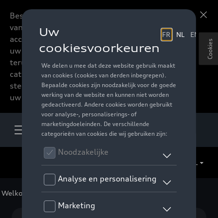
Beste accessoires-lovers,
Meer informatie
vanaf nu kan u het hele
accessoire assortiment van
Cookies
uw favoriete merk
terugvinden in de online
catalogus. Deze kunnen
steeds besteld worden via
uw verdeler.
NL
Welkom
>
Voor uw Audi
> Sport en design