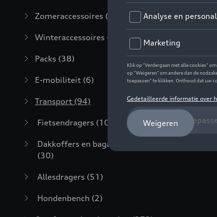
Zomeraccessoires
(7)
Winteraccessoires
(20)
Packs
(38)
E-mobiliteit
(6)
Transport
(94)
Fietsendragers
(10)
Dakkoffers en bagagerekken
(30)
Allesdragers
(51)
Hondenbench
(2)