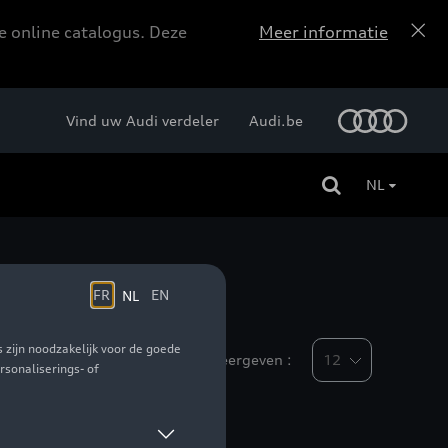
e online catalogus. Deze
Meer informatie
Vind uw Audi verdeler
Audi.be
NL
Weergeven :