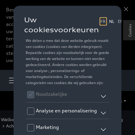
Beste accessoires-lovers,
Meer informatie
vanaf nu kan u het hele
accessoire assortiment van
Cookies
uw favoriete merk
terugvinden in de online
catalogus. Deze kunnen
steeds besteld worden via
uw verdeler.
NL
Welkom
>
Voor uw Audi
>
Sport en design
>
Verlichting
> Achterlichten