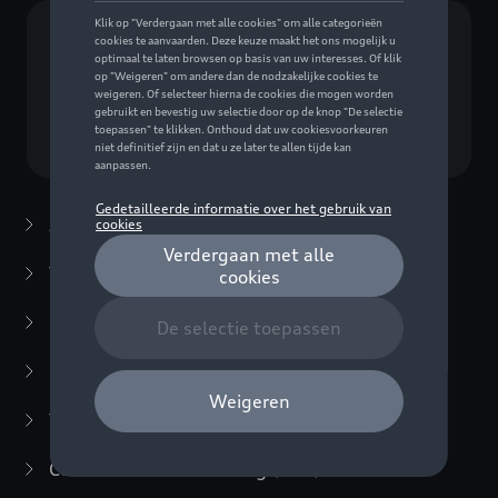
Geen model geselecteerd (Alles weergeven)
Kies een model
Zomeraccessoires
(7)
Winteraccessoires
(20)
Packs
(38)
E-mobiliteit
(6)
Transport
(94)
Comfort en bescherming
(373)