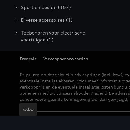
Sport en design
(167)
Diverse accessoires
(1)
Toebehoren voor electrische
voertuigen
(1)
Français
Verkoopsvoorwaarden
De prijzen op deze site zijn adviesprijzen (incl. btw), ex
eventuele installatiekosten. Voor meer informatie ove
verkoopprijs en de eventuele installatiekosten kunt u 
opnemen met uw concessiehouder / agent. De adviesp
zonder voorafgaande kennisgeving worden gewijzigd.
Cookies
Wettelijke bepalingen
Cookie Policy
Privacybe