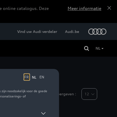
e online catalogus. Deze
Meer informatie
Vind uw Audi verdeler
Audi.be
NL
Weergeven :