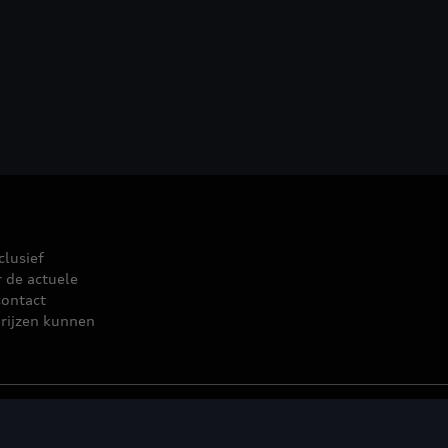
clusief
r de actuele
contact
rijzen kunnen
leid
© 2026 D'Ieteren