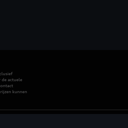
clusief
r de actuele
contact
rijzen kunnen
leid
© 2026 D'Ieteren