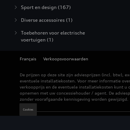
Sport en design
(167)
Diverse accessoires
(1)
Toebehoren voor electrische
voertuigen
(1)
Français
Verkoopsvoorwaarden
De prijzen op deze site zijn adviesprijzen (incl. btw), ex
eventuele installatiekosten. Voor meer informatie ove
verkoopprijs en de eventuele installatiekosten kunt u 
opnemen met uw concessiehouder / agent. De adviesp
zonder voorafgaande kennisgeving worden gewijzigd.
Cookies
Wettelijke bepalingen
Cookie Policy
Privacybe