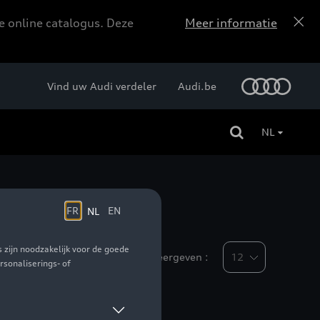
e online catalogus. Deze
Meer informatie
Vind uw Audi verdeler
Audi.be
NL
Weergeven :