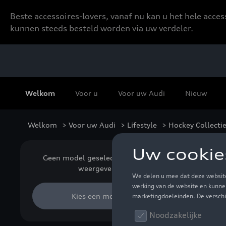
Beste accessoires-lovers, vanaf nu kan u het hele acce
kunnen steeds besteld worden via uw verdeler.
Welkom
Voor u
Voor uw Audi
Nieuw
Welkom
>
Voor uw Audi
>
Lifestyle
> Hockey Collecti
Hoc
Geen model geselecteerd (Alles
weergeven)
Kies een model